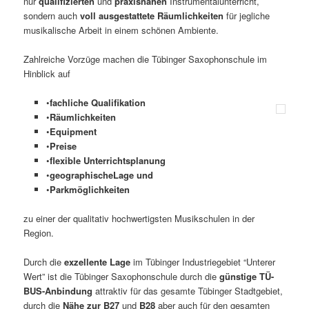
nur
qualifizierten
und
praxisnahen
Instrumentalunterricht,
sondern auch
voll ausgestattete Räumlichkeiten
für jegliche
musikalische Arbeit in einem schönen Ambiente.
Zahlreiche Vorzüge machen die Tübinger Saxophonschule im
Hinblick auf
•
fachliche Qualifikation
•
Räumlichkeiten
•
Equipment
•
Preise
•
flexible Unterrichtsplanung
•
geographischeLage und
•
Parkmöglichkeiten
zu einer der qualitativ hochwertigsten Musikschulen in der
Region.
Durch die
exzellente Lage
im Tübinger Industriegebiet “Unterer
Wert” ist die Tübinger Saxophonschule durch die
günstige TÜ-
BUS-Anbindung
attraktiv für das gesamte Tübinger Stadtgebiet,
durch die
Nähe zur B27
und
B28
aber auch für den gesamten