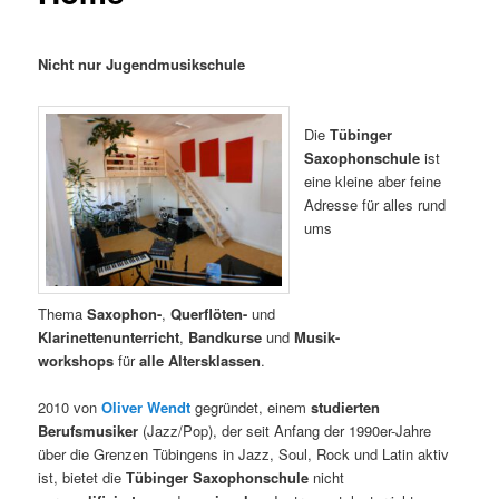
Nicht nur Jugendmusikschule
Die
Tübinger
Saxophonschule
ist
eine kleine aber feine
Adresse für alles rund
ums
Thema
Saxophon-
,
Querflöten-
und
Klarinettenunterricht
,
Bandkurse
und
Musik-
workshops
für
alle Altersklassen
.
2010 von
Oliver Wendt
gegründet, einem
studierten
Berufsmusiker
(Jazz/Pop), der seit Anfang der 1990er-Jahre
über die Grenzen Tübingens in Jazz, Soul, Rock und Latin aktiv
ist, bietet die
Tübinger Saxophonschule
nicht